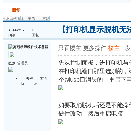
发帖
回复
« 返回列表
上一主题
下一主题
【打印机显示脱机无
164420
1
阅读
回复
极速软件技术总监
只看楼主
更多操作
楼主
发
先从控制面板，进打印机与
级别:
管理员
在打印机端口那里选别的，端
关注
发消
个别usb口消失的，重启下
Ta
息
如要取消脱机后还是不能操
硬件改动，然后重启电脑