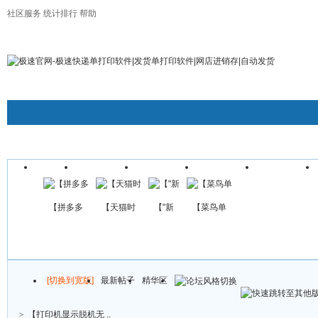
社区服务
统计排行
帮助
极速官方淘宝旗舰店
所有平台订购
诚招经销代理
联系客服QQ及千牛
门户
论坛首页
视频教程
淘宝设置
京东设置
帖子
【拼多多
【天猫时
【"新
【菜鸟单
[切换到宽版]
最新帖子
精华区
>
【打印机显示脱机无 ..